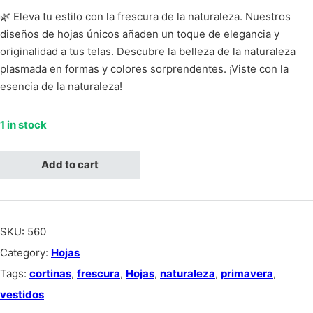
🌿 Eleva tu estilo con la frescura de la naturaleza. Nuestros
diseños de hojas únicos añaden un toque de elegancia y
originalidad a tus telas. Descubre la belleza de la naturaleza
plasmada en formas y colores sorprendentes. ¡Viste con la
esencia de la naturaleza!
1 in stock
Hojas blancas, fondo azul oscuro quantity
Add to cart
SKU:
560
Category:
Hojas
Tags:
cortinas
,
frescura
,
Hojas
,
naturaleza
,
primavera
,
vestidos