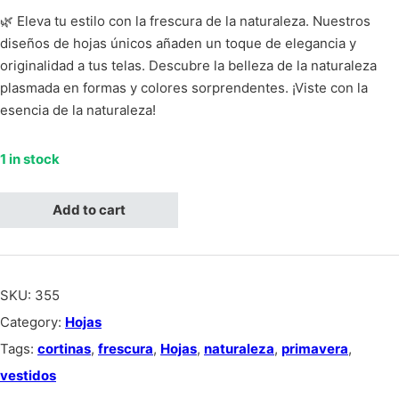
🌿 Eleva tu estilo con la frescura de la naturaleza. Nuestros
diseños de hojas únicos añaden un toque de elegancia y
originalidad a tus telas. Descubre la belleza de la naturaleza
plasmada en formas y colores sorprendentes. ¡Viste con la
esencia de la naturaleza!
1 in stock
Hojas rosadas claro, fondo negro quantity
Add to cart
SKU:
355
Category:
Hojas
Tags:
cortinas
,
frescura
,
Hojas
,
naturaleza
,
primavera
,
vestidos