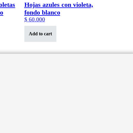
oletas
Hojas azules con violeta,
co
fondo blanco
$
60.000
Add to cart