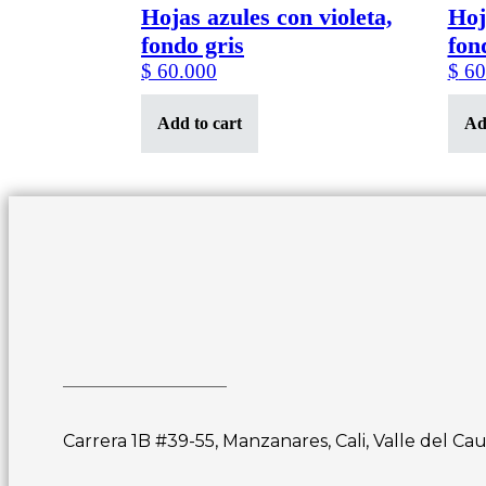
Hojas azules con violeta,
Hoj
fondo gris
fon
$
60.000
$
60
Add to cart
Ad
Carrera 1B #39-55, Manzanares, Cali, Valle del Ca