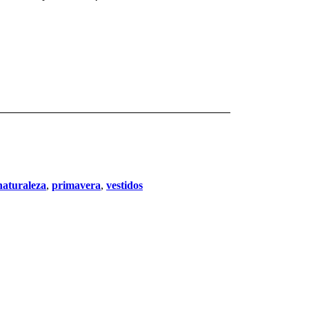
naturaleza
,
primavera
,
vestidos