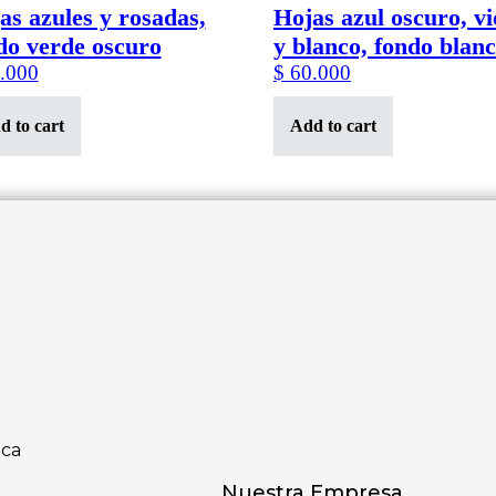
as azules y rosadas,
Hojas azul oscuro, vi
do verde oscuro
y blanco, fondo blan
.000
$
60.000
d to cart
Add to cart
uca
Nuestra Empresa