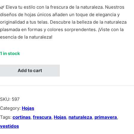
🌿 Eleva tu estilo con la frescura de la naturaleza. Nuestros
diseños de hojas únicos añaden un toque de elegancia y
originalidad a tus telas. Descubre la belleza de la naturaleza
plasmada en formas y colores sorprendentes. ¡Viste con la
esencia de la naturaleza!
1 in stock
Hojas negra siluetas, fondo gris claro quantity
Add to cart
SKU:
597
Category:
Hojas
Tags:
cortinas
,
frescura
,
Hojas
,
naturaleza
,
primavera
,
vestidos