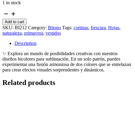
1 in stock
Bitono
violeta
Add to cart
con
SKU:
BI212
Category:
Bitono
Tags:
cortinas
,
frescura
,
Hojas
,
beigue
naturaleza
,
primavera
,
vestidos
siluetas
de
Description
hojas
quantity
✨ Explora un mundo de posibilidades creativas con nuestros
diseños bicolores para sublimación. En un solo patrón, puedes
experimentar una fusión armoniosa de dos colores que se entrelazan
para crear efectos visuales sorprendentes y dinámicos.
Related products