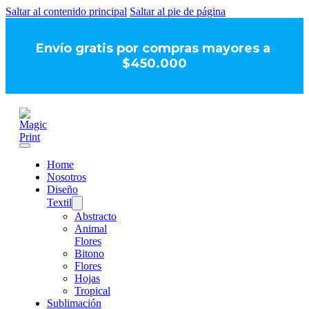
Saltar al contenido principal
Saltar al pie de página
Envío gratis por compras mayores a
$450.000
Home
Nosotros
Diseño
Textil
Abstracto
Animal
Flores
Bitono
Flores
Hojas
Tropical
Sublimación