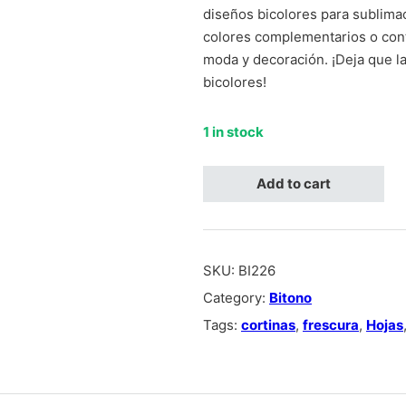
diseños bicolores para sublim
colores complementarios o cont
moda y decoración. ¡Deja que la
bicolores!
1 in stock
Bitono verde con beige, silueta 
Add to cart
SKU:
BI226
Category:
Bitono
Tags:
cortinas
,
frescura
,
Hojas