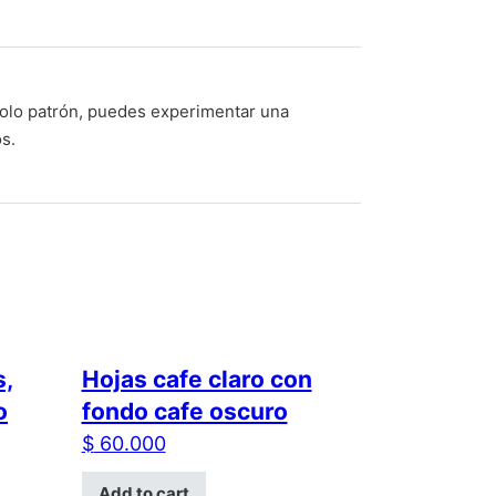
solo patrón, puedes experimentar una
s.
s,
Hojas cafe claro con
o
fondo cafe oscuro
$
60.000
Add to cart