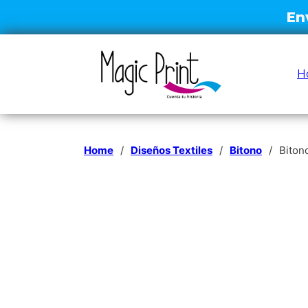
H
Home
/
Diseños Textiles
/
Bitono
/
Bitono