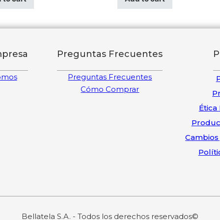
mpresa
Preguntas Frecuentes
P
omos
Preguntas Frecuentes
P
Cómo Comprar
P
Ética
Product
Cambios 
Polít
Bellatela S.A. - Todos los derechos reservados©