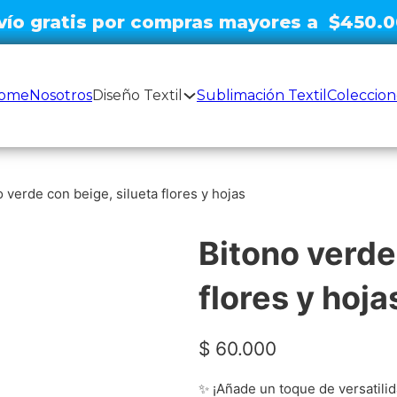
Envío gratis por compras mayores a
|
ome
Nosotros
Diseño Textil
Sublimación Textil
Coleccion
 verde con beige, silueta flores y hojas
Bitono verde
flores y hoja
$
60.000
✨ ¡Añade un toque de versatilid