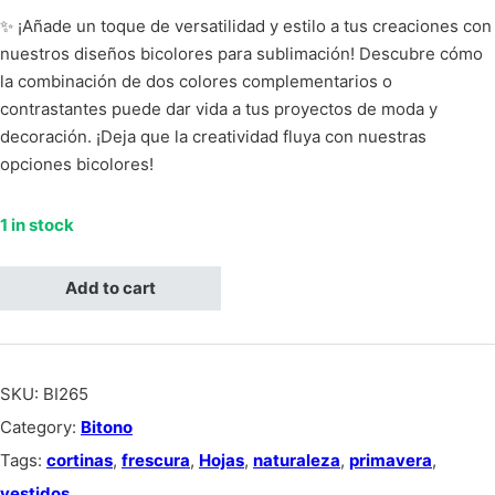
✨ ¡Añade un toque de versatilidad y estilo a tus creaciones con
nuestros diseños bicolores para sublimación! Descubre cómo
la combinación de dos colores complementarios o
contrastantes puede dar vida a tus proyectos de moda y
decoración. ¡Deja que la creatividad fluya con nuestras
opciones bicolores!
1 in stock
Bitono negro con blanco, siluetas de hojas quantity
Add to cart
SKU:
BI265
Category:
Bitono
Tags:
cortinas
,
frescura
,
Hojas
,
naturaleza
,
primavera
,
vestidos