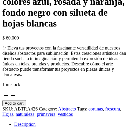
colores azul, rosada y naranja,
fondo negro con silueta de
hojas blancas
$
60.000
✨ Eleva tus proyectos con la fascinante versatilidad de nuestros
diseños abstractos para sublimación. Estas creaciones artísticas dan
rienda suelta a tu imaginación y permiten la expresión de ideas
únicas en telas, prendas y productos. Descubre cómo el arte
abstracto puede transformar tus proyectos en piezas únicas y
llamativas.
1 in stock
Abstracto
formas
Add to cart
triangulares,
SKU:
ABTRA426
Category:
Abstracto
Tags:
cortinas
,
frescura
,
colores
Hojas
,
naturaleza
,
primavera
,
vestidos
azul,
rosada
Description
y
naranja,