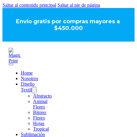
Saltar al contenido principal
Saltar al pie de página
Envío gratis por compras mayores a
$450.000
Home
Nosotros
Diseño
Textil
Abstracto
Animal
Flores
Bitono
Flores
Hojas
Tropical
Sublimación