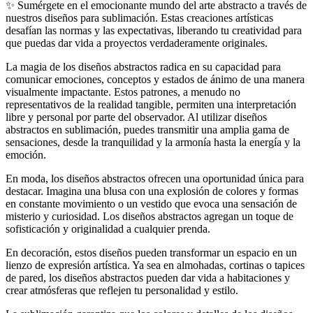
✨ Sumérgete en el emocionante mundo del arte abstracto a través de
fondo
nuestros diseños para sublimación. Estas creaciones artísticas
negro
desafían las normas y las expectativas, liberando tu creatividad para
con
que puedas dar vida a proyectos verdaderamente originales.
silueta
de
La magia de los diseños abstractos radica en su capacidad para
hojas
comunicar emociones, conceptos y estados de ánimo de una manera
blancas
visualmente impactante. Estos patrones, a menudo no
quantity
representativos de la realidad tangible, permiten una interpretación
libre y personal por parte del observador. Al utilizar diseños
abstractos en sublimación, puedes transmitir una amplia gama de
sensaciones, desde la tranquilidad y la armonía hasta la energía y la
emoción.
En moda, los diseños abstractos ofrecen una oportunidad única para
destacar. Imagina una blusa con una explosión de colores y formas
en constante movimiento o un vestido que evoca una sensación de
misterio y curiosidad. Los diseños abstractos agregan un toque de
sofisticación y originalidad a cualquier prenda.
En decoración, estos diseños pueden transformar un espacio en un
lienzo de expresión artística. Ya sea en almohadas, cortinas o tapices
de pared, los diseños abstractos pueden dar vida a habitaciones y
crear atmósferas que reflejen tu personalidad y estilo.