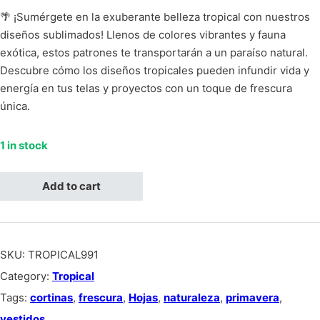
🌴 ¡Sumérgete en la exuberante belleza tropical con nuestros
diseños sublimados! Llenos de colores vibrantes y fauna
exótica, estos patrones te transportarán a un paraíso natural.
Descubre cómo los diseños tropicales pueden infundir vida y
energía en tus telas y proyectos con un toque de frescura
única.
1 in stock
Tropical de hojas y flores azules, fondo blanco quantity
Add to cart
SKU:
TROPICAL991
Category:
Tropical
Tags:
cortinas
,
frescura
,
Hojas
,
naturaleza
,
primavera
,
vestidos