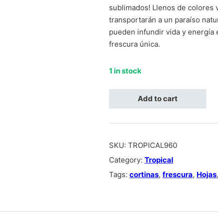
sublimados! Llenos de colores v
transportarán a un paraíso natu
pueden infundir vida y energía 
frescura única.
1 in stock
Tropical de hojas verdes y flore
Add to cart
SKU:
TROPICAL960
Category:
Tropical
Tags:
cortinas
,
frescura
,
Hojas