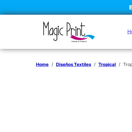
H
Home
/
Diseños Textiles
/
Tropical
/
Trop