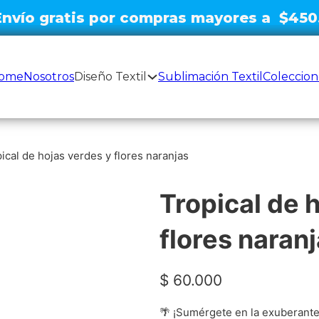
Envío gratis por compras mayo
|
ome
Nosotros
Diseño Textil
Sublimación Textil
Coleccion
ical de hojas verdes y flores naranjas
Tropical de 
flores naran
$
60.000
🌴 ¡Sumérgete en la exuberante