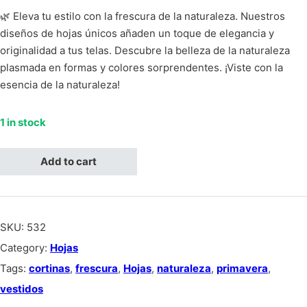
🌿 Eleva tu estilo con la frescura de la naturaleza. Nuestros
diseños de hojas únicos añaden un toque de elegancia y
originalidad a tus telas. Descubre la belleza de la naturaleza
plasmada en formas y colores sorprendentes. ¡Viste con la
esencia de la naturaleza!
1 in stock
Hojas verdes con blanco, fondo negro quantity
Add to cart
SKU:
532
Category:
Hojas
Tags:
cortinas
,
frescura
,
Hojas
,
naturaleza
,
primavera
,
vestidos