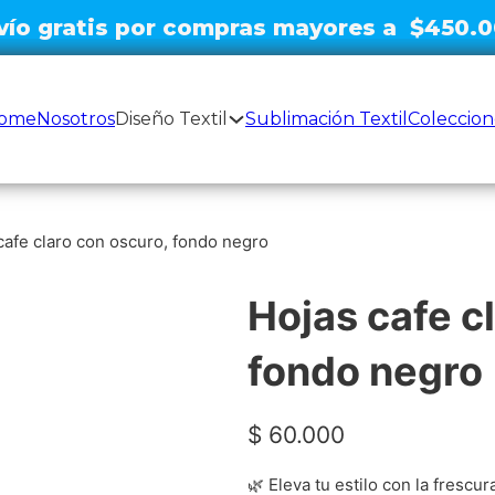
Envío gratis por compras mayores
|
ome
Nosotros
Diseño Textil
Sublimación Textil
Coleccion
cafe claro con oscuro, fondo negro
Hojas cafe c
fondo negro
$
60.000
🌿 Eleva tu estilo con la frescu