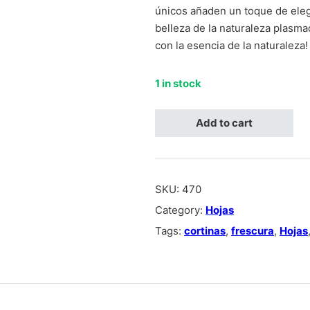
únicos añaden un toque de elega
belleza de la naturaleza plasma
con la esencia de la naturaleza!
1 in stock
Hojas cafe claro con oscuro, fo
Add to cart
SKU:
470
Category:
Hojas
Tags:
cortinas
,
frescura
,
Hojas