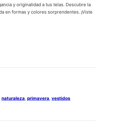
ncia y originalidad a tus telas. Descubre la
da en formas y colores sorprendentes. ¡Viste
ndo negro quantity
,
naturaleza
,
primavera
,
vestidos