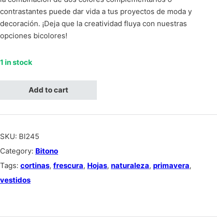
contrastantes puede dar vida a tus proyectos de moda y
decoración. ¡Deja que la creatividad fluya con nuestras
opciones bicolores!
1 in stock
Bitono azul con blanco quantity
Add to cart
SKU:
BI245
Category:
Bitono
Tags:
cortinas
,
frescura
,
Hojas
,
naturaleza
,
primavera
,
vestidos