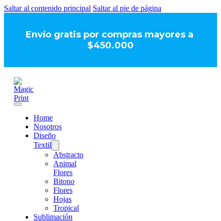
Saltar al contenido principal
Saltar al pie de página
Envío gratis por compras mayores a
$450.000
Home
Nosotros
Diseño
Textil
Abstracto
Animal
Flores
Bitono
Flores
Hojas
Tropical
Sublimación